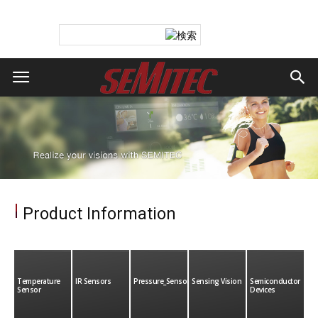
Product Information
Temperature
IR Sensors
Pressure_Sensor
Sensing Vision
Semiconductor
Sensor
Devices