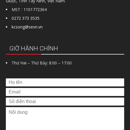
Giuộc, Tỉnh Tây Ninh, Việt Nam.
MST : 1101772364
0272 373 3535
kcsong@sevn.vn
GIỜ HÀNH CHÍNH
Thứ Hai – Thứ Bảy: 8:00 – 17:00