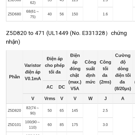
62)
68(61～
Z5D680
40
56
150
1.6
75)
Z5D820 to 471 (UL1449 (No. E331328）chứng
nhận)
Điện
Cường
Điện áp
áp
Công
Công
độ
Varistor
cho phép
đóng
suất
tối
dòng
điện áp
tối đa
chặt
định
đa
điện tối
Phần
V0.1mA
(max.)
mức
(2ms)
đa
AC
DC
V5A
(8/20μs)
V
Vrms
V
V
W
J
A
82(74～
Z5D820
50
65
145
2.5
90)
100(90～
Z5D101
60
85
175
3.0
110)