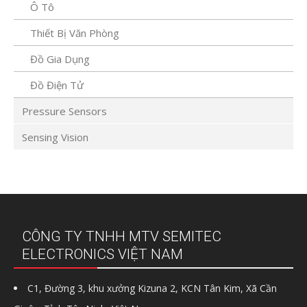
Ô Tô
Thiết Bị Văn Phòng
Đồ Gia Dụng
Đồ Điện Tử
Pressure Sensors
Sensing Vision
CÔNG TY TNHH MTV SEMITEC
ELECTRONICS VIỆT NAM
C1, Đường 3, khu xưởng Kizuna 2, KCN Tân Kim, Xã Cần