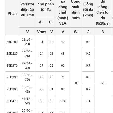
áp
Công
độ
Varistor
cho phép
Công
đóng
suất
dòng
điện áp
tối đa
tối đa
chặt
định
điện tối
Phần
V0.1mA
(2ms)
(max.)
mức
đa
AC
DC
V1A
(8/20μs)
V
Vrms
V
V
W
J
A
18(16～
Z5D180
11
14
40
0.4
20)
22(20～
Z5D220
14
18
48
0.5
24)
27(24～
Z5D270
17
22
60
0.7
30)
33(30～
Z5D330
20
26
73
0.8
36)
0.01
125
39(35～
Z5D390
25
31
86
0.9
43)
47(42～
Z5D470
30
38
104
1.1
52)
56(50～
Z5D560
35
45
123
1.3