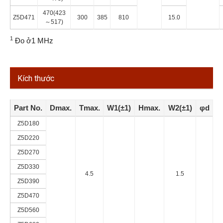
470(423
Z5D471
300
385
810
15.0
～517)
1
Đo ở1 MHz
Kích thước
Part No.
Dmax.
Tmax.
W1(±1)
Hmax.
W2(±1)
φd
Z5D180
Z5D220
Z5D270
Z5D330
4.5
1.5
Z5D390
Z5D470
Z5D560