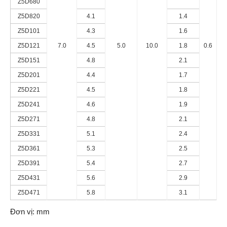
Z5D680
Z5D820
4.1
1.4
Z5D101
4.3
1.6
Z5D121
7.0
4.5
5.0
10.0
1.8
0.6
Z5D151
4.8
2.1
Z5D201
4.4
1.7
Z5D221
4.5
1.8
Z5D241
4.6
1.9
Z5D271
4.8
2.1
Z5D331
5.1
2.4
Z5D361
5.3
2.5
Z5D391
5.4
2.7
Z5D431
5.6
2.9
Z5D471
5.8
3.1
Đơn vị: mm