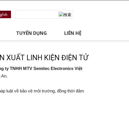
TUYỂN DỤNG
LIÊN HỆ
 XUẤT LINH KIỆN ĐIỆN TỬ
g ty TNHH MTV Semitec Electronics Việt
g An.
háp luật về bảo vệ môi trường, đồng thời đảm