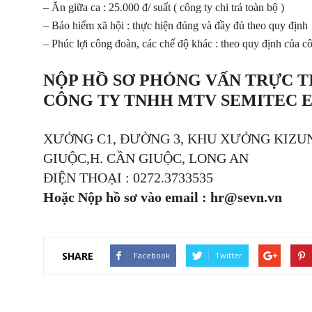
– Ăn giữa ca : 25.000 đ/ suất ( công ty chi trả toàn bộ )
– Bảo hiểm xã hội : thực hiện đúng và đầy đủ theo quy định
– Phúc lợi công đoàn, các chế độ khác : theo quy định của c
NỘP HỒ SƠ PHỎNG VẤN
TRỰC TI
CÔNG TY TNHH MTV SEMITEC 
XƯỞNG C1, ĐƯỜNG 3, KHU XƯỞNG KIZUNA
GIUỘC,H. CẦN GIUỘC, LONG AN
ĐIỆN THOẠI : 0272.3733535
Hoặc Nộp hồ sơ vào email : hr@sevn.vn
SHARE
Facebook
Twitter