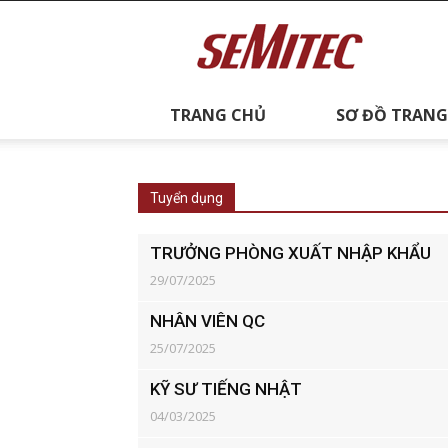
semitec
TRANG CHỦ
SƠ ĐỒ TRANG
Tuyển dụng
TRƯỞNG PHÒNG XUẤT NHẬP KHẨU
29/07/2025
NHÂN VIÊN QC
25/07/2025
KỸ SƯ TIẾNG NHẬT
04/03/2025